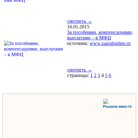
смотреть →
16.01.2015
За пособиями, компенсациями,
выплатами – в МФЦ
источник:
www.zauralonline.ru
смотреть →
страницы:
1
2
3
4
5
6
Решаем вместе