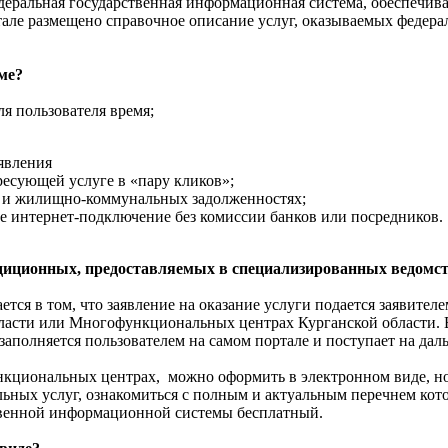
еральная государственная информационная система, обеспечив
ртале размещено справочное описание услуг, оказываемых федер
ме?
я пользователя время;
явления
есующей услуге в «пару кликов»;
х и жилищно-коммунальных задолженностях;
е интернет-подключение без комиссии банков или посредников.
радиционных, предоставляемых в специализированных ведомс
тся в том, что заявление на оказание услуги подается заявител
 власти или Многофункциональных центрах Курганской области. 
заполняется пользователем на самом портале и поступает на да
нкциональных центрах, можно оформить в электронном виде, н
ных услуг, ознакомиться с полным и актуальным перечнем кот
твенной информационной системы бесплатный.