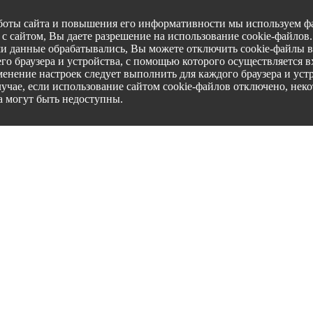
боты сайта и повышения его информативности мы используем фа
с сайтом, Вы даете разрешение на использование cookie-файлов
ши данные обрабатывались, Вы можете отключить cookie-файлы в
го браузера и устройства, с помощью которого осуществляется вх
менение настроек следует выполнить для каждого браузера и уст
лучае, если использование сайтом cookie-файлов отключено, нек
а могут быть недоступны.