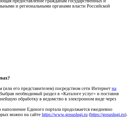
ающая предоставление гражданам государственных и
альными и региональными органами власти Российской
твах?
ем (или его представителем) посредством сети Интернет
на
Выбрав необходимый раздел в «Каталоге услуг» и поставив
льнейшую обработку в ведомство в электронном виде через
о наполнение Единого портала продолжается ежедневно
орых можно на сайте
https://www.gosuslugi.ru
(
https://gosuslugi.ru
).