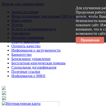
Версия для слабовидящих
Для улучшения ра
Запись на прием
Продолжая работу 
Меры поддержки участникам СВО и членам их семей
хотите, чтобы Ва
Пресс-центр
безопасности ваше
Услуги
покиньте сайт. Из
Услуги в электронном виде
внимание, что в с
Документы
возможности сайт
Интернет-приемная
Принимаю
Статус заявления
Оценить качество
Информация о загруженности
Банкротство
Бережливое управление
Бесплатная юридическая помощь
Социальная догазификация
Полезные ссылки
Информация о МФЦ