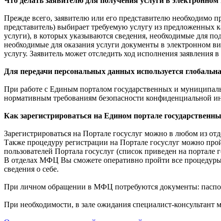
Что делать заявителю для получения услуги в электронном
Прежде всего, заявителю или его представителю необходимо 
представитель) выбирает требуемую услугу из предложенных к
услуги), в которых указываются сведения, необходимые для по
необходимые для оказания услуги документы в электронном вид
услугу. Заявитель может отследить ход исполнения заявления в
Для передачи персональных данных используется глобальная
При работе с Единым порталом государственных и муниципаль
нормативным требованиям безопасности конфиденциальной и
Как зарегистрироваться на Едином портале государственн
Зарегистрироваться на Портале госуслуг можно в любом из о
Также процедуру регистрации на Портале госуслуг можно прой
пользователей Портала госуслуг (список приведен на портале г
В отделах МФЦ Вы сможете оперативно пройти все процедуры р
сведения о себе.
При личном обращении в МФЦ потребуются документы: пасп
При необходимости, в зале ожидания специалист-консультант м