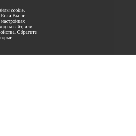
йлы cookie.
. Если Вы не
 настройках
од на сайт, или
ройства. Обратите
оторые