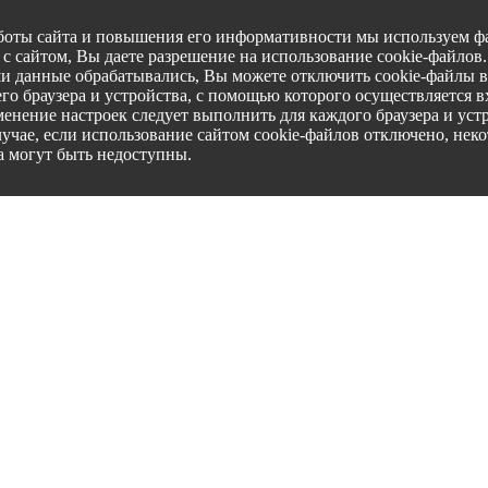
боты сайта и повышения его информативности мы используем фа
с сайтом, Вы даете разрешение на использование cookie-файлов
ши данные обрабатывались, Вы можете отключить cookie-файлы в
го браузера и устройства, с помощью которого осуществляется вх
менение настроек следует выполнить для каждого браузера и уст
лучае, если использование сайтом cookie-файлов отключено, нек
а могут быть недоступны.