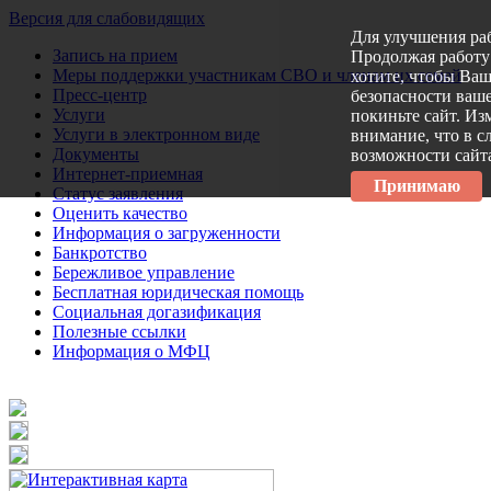
Версия для слабовидящих
Для улучшения ра
Запись на прием
Продолжая работу 
Меры поддержки участникам СВО и членам их семей
хотите, чтобы Ва
Пресс-центр
безопасности ваше
Услуги
покиньте сайт. Из
Услуги в электронном виде
внимание, что в с
Документы
возможности сайт
Интернет-приемная
Принимаю
Статус заявления
Оценить качество
Информация о загруженности
Банкротство
Бережливое управление
Бесплатная юридическая помощь
Социальная догазификация
Полезные ссылки
Информация о МФЦ