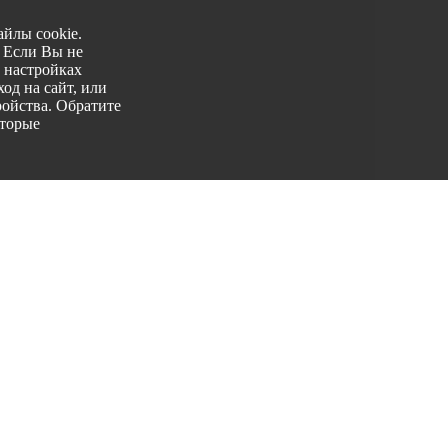
йлы cookie.
. Если Вы не
 настройках
од на сайт, или
ройства. Обратите
оторые