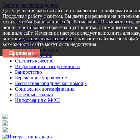
Версия для слабовидящих
Для улучшения работы сайта и повышения его информативност
Запись на прием
Продолжая работу с сайтом, Вы даете разрешение на использов
Меры поддержки участникам СВО и членам их семей
хотите, чтобы Ваши данные обрабатывались, Вы можете отключ
Пресс-центр
безопасности вашего браузера и устройства, с помощью которог
Услуги
покиньте сайт. Изменение настроек следует выполнить для каж
Услуги в электронном виде
внимание, что в случае, если использование сайтом cookie-фай
Документы
возможности сайта могут быть недоступны.
Интернет-приемная
Принимаю
Статус заявления
Оценить качество
Информация о загруженности
Банкротство
Бережливое управление
Бесплатная юридическая помощь
Социальная догазификация
Полезные ссылки
Информация о МФЦ