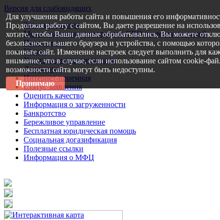
Версия для слабовидящих
Для улучшения работы сайта и повышения его информативнос
Запись на прием
Продолжая работу с сайтом, Вы даете разрешение на использо
Меры поддержки участникам СВО и членам их семей
хотите, чтобы Ваши данные обрабатывались, Вы можете отклю
Пресс-центр
безопасности вашего браузера и устройства, с помощью которог
Услуги
покиньте сайт. Изменение настроек следует выполнить для каж
Услуги в электронном виде
внимание, что в случае, если использование сайтом cookie-фа
Документы
возможности сайта могут быть недоступны.
Интернет-приемная
Принимаю
Статус заявления
Оценить качество
Информация о загруженности
Банкротство
Бережливое управление
Бесплатная юридическая помощь
Социальная догазификация
Полезные ссылки
Информация о МФЦ