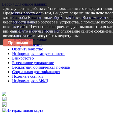
Версия для слабовидящих
Для улучшения работы сайта и повышения его информативнос
Запись на прием
Продолжая работу с сайтом, Вы даете разрешение на использо
Меры поддержки участникам СВО и членам их семей
хотите, чтобы Ваши данные обрабатывались, Вы можете отклю
Пресс-центр
безопасности вашего браузера и устройства, с помощью которог
Услуги
покиньте сайт. Изменение настроек следует выполнить для каж
Услуги в электронном виде
внимание, что в случае, если использование сайтом cookie-фа
Документы
возможности сайта могут быть недоступны.
Интернет-приемная
Принимаю
Статус заявления
Оценить качество
Информация о загруженности
Банкротство
Бережливое управление
Бесплатная юридическая помощь
Социальная догазификация
Полезные ссылки
Информация о МФЦ