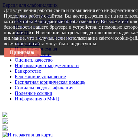
Версия для слабовидящих
Для улучшения работы сайта и повышения его информативнос
Запись на прием
Продолжая работу с сайтом, Вы даете разрешение на использо
Меры поддержки участникам СВО и членам их семей
хотите, чтобы Ваши данные обрабатывались, Вы можете отклю
Пресс-центр
безопасности вашего браузера и устройства, с помощью которог
Услуги
покиньте сайт. Изменение настроек следует выполнить для каж
Услуги в электронном виде
внимание, что в случае, если использование сайтом cookie-фа
Документы
возможности сайта могут быть недоступны.
Интернет-приемная
Принимаю
Статус заявления
Оценить качество
Информация о загруженности
Банкротство
Бережливое управление
Бесплатная юридическая помощь
Социальная догазификация
Полезные ссылки
Информация о МФЦ