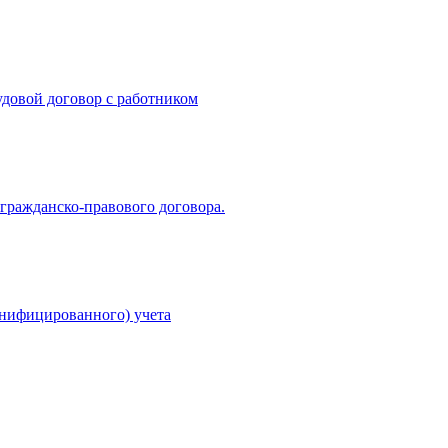
удовой договор с работником
 гражданско-правового договора.
онифицированного) учета