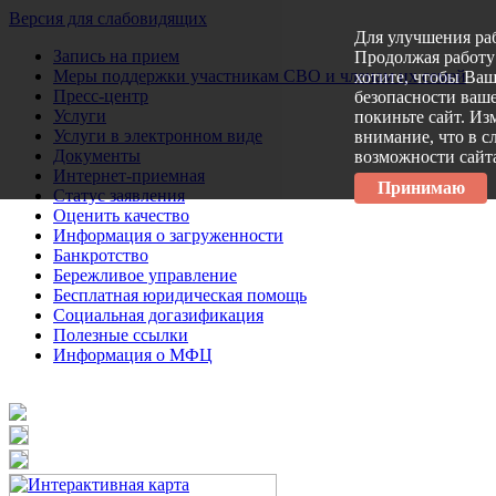
Версия для слабовидящих
Для улучшения ра
Запись на прием
Продолжая работу 
Меры поддержки участникам СВО и членам их семей
хотите, чтобы Ва
Пресс-центр
безопасности ваше
Услуги
покиньте сайт. Из
Услуги в электронном виде
внимание, что в с
Документы
возможности сайт
Интернет-приемная
Принимаю
Статус заявления
Оценить качество
Информация о загруженности
Банкротство
Бережливое управление
Бесплатная юридическая помощь
Социальная догазификация
Полезные ссылки
Информация о МФЦ