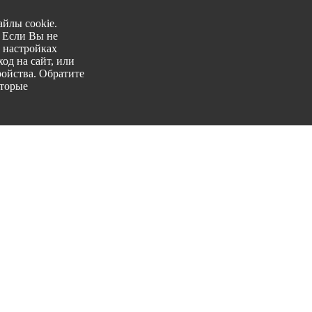
йлы cookie.
. Если Вы не
 настройках
од на сайт, или
ройства. Обратите
оторые