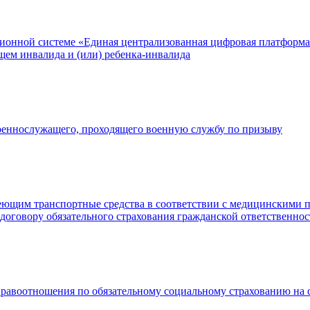
ионной системе «Единая централизованная цифровая платформа 
щем инвалида и (или) ребенка-инвалида
оеннослужащего, проходящего военную службу по призыву
меющим транспортные средства в соответствии с медицинскими 
 договору обязательного страхования гражданской ответственно
 правоотношения по обязательному социальному страхованию на 