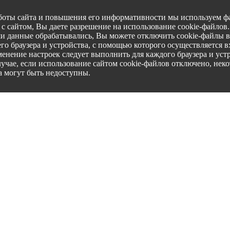
боты сайта и повышения его информативности мы используем фа
с сайтом, Вы даете разрешение на использование cookie-файлов
ши данные обрабатывались, Вы можете отключить cookie-файлы в
го браузера и устройства, с помощью которого осуществляется вх
менение настроек следует выполнить для каждого браузера и уст
лучае, если использование сайтом cookie-файлов отключено, нек
а могут быть недоступны.