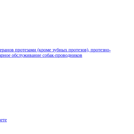
ранов протезами (кроме зубных протезов), протезно-
арное обслуживание собак-проводников
чете