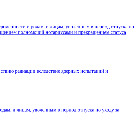
ременности и родам, и лицам, уволенным в период отпуска по
ращением полномочий нотариусами и прекращением статуса
йствию радиации вследствие ядерных испытаний и
дам, и лицам, уволенным в период отпуска по уходу за