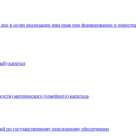
х лиц в целях реализации ими прав при формировании и инвес
ый) капитал
едств) материнского (семейного) капитала
сий по государственному пенсионному обеспечению