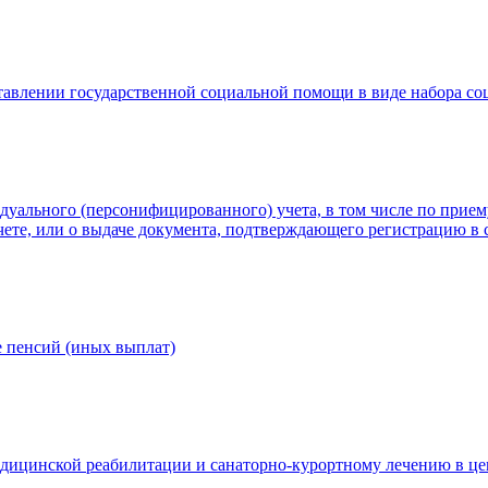
тавлении государственной социальной помощи в виде набора со
идуального (персонифицированного) учета, в том числе по прие
ете, или о выдаче документа, подтверждающего регистрацию в 
е пенсий (иных выплат)
едицинской реабилитации и санаторно-курортному лечению в ц