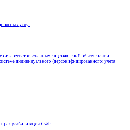
циальных услуг
му от зарегистрированных лиц заявлений об изменении
системе индивидуального (персонифицированного) учета
ентрах реабилитации СФР