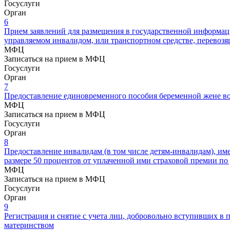
Госуслуги
Орган
6
Прием заявлений для размещения в государственной информац
управляемом инвалидом, или транспортном средстве, перевозя
МФЦ
Записаться на прием в МФЦ
Госуслуги
Орган
7
Предоставление единовременного пособия беременной жене в
МФЦ
Записаться на прием в МФЦ
Госуслуги
Орган
8
Предоставление инвалидам (в том числе детям-инвалидам), и
размере 50 процентов от уплаченной ими страховой премии по
МФЦ
Записаться на прием в МФЦ
Госуслуги
Орган
9
Регистрация и снятие с учета лиц, добровольно вступивших в
материнством