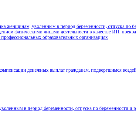
ка женщинам, уволенным в период беременности, отпуска по бе
ащением физическими лицами деятельности в качестве ИП, прек
в профессиональных образовательных организациях
 компенсации денежных выплат гражданам, подвергшимся возде
воленным в период беременности, отпуска по беременности и ро