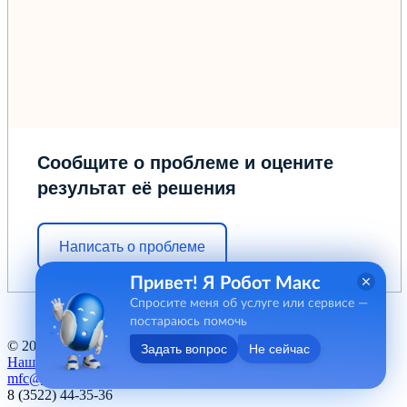
Сообщите о проблеме и оцените
результат её решения
Написать о проблеме
Привет! Я Робот Макс
Спросите меня об услуге или сервисе —
постараюсь помочь
© 2012 - 2026 ГБУ "МФЦ" Курганской области
Задать вопрос
Не сейчас
Наш баннер
mfc@kurganobl.ru
8 (3522) 44-35-36