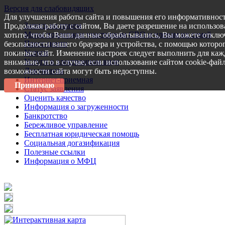
Версия для слабовидящих
Для улучшения работы сайта и повышения его информативност
Запись на прием
Продолжая работу с сайтом, Вы даете разрешение на использов
Меры поддержки участникам СВО и членам их семей
хотите, чтобы Ваши данные обрабатывались, Вы можете отключ
Пресс-центр
безопасности вашего браузера и устройства, с помощью которог
Услуги
покиньте сайт. Изменение настроек следует выполнить для каж
Услуги в электронном виде
внимание, что в случае, если использование сайтом cookie-фай
Документы
возможности сайта могут быть недоступны.
Интернет-приемная
Принимаю
Статус заявления
Оценить качество
Информация о загруженности
Банкротство
Бережливое управление
Бесплатная юридическая помощь
Социальная догазификация
Полезные ссылки
Информация о МФЦ