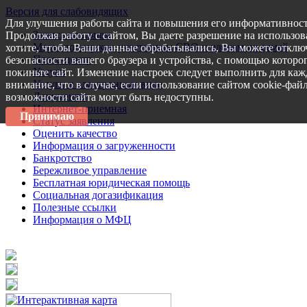
Версия для слабовидящих
Для улучшения работы сайта и повышения его информативност
Запись на прием
Продолжая работу с сайтом, Вы даете разрешение на использов
Меры поддержки участникам СВО и членам их семей
хотите, чтобы Ваши данные обрабатывались, Вы можете отключ
Пресс-центр
безопасности вашего браузера и устройства, с помощью которог
Услуги
покиньте сайт. Изменение настроек следует выполнить для каж
Услуги в электронном виде
внимание, что в случае, если использование сайтом cookie-фай
Документы
возможности сайта могут быть недоступны.
Интернет-приемная
Принимаю
Статус заявления
Оценить качество
Информация о загруженности
Банкротство
Бережливое управление
Бесплатная юридическая помощь
Социальная догазификация
Полезные ссылки
Информация о МФЦ