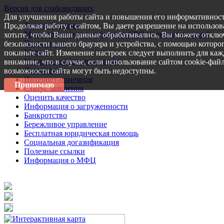
Версия для слабовидящих
Для улучшения работы сайта и повышения его информативност
Запись на прием
Продолжая работу с сайтом, Вы даете разрешение на использов
Меры поддержки участникам СВО и членам их семей
хотите, чтобы Ваши данные обрабатывались, Вы можете отключ
Пресс-центр
безопасности вашего браузера и устройства, с помощью которог
Услуги
покиньте сайт. Изменение настроек следует выполнить для каж
Услуги в электронном виде
внимание, что в случае, если использование сайтом cookie-фай
Документы
возможности сайта могут быть недоступны.
Интернет-приемная
Принимаю
Статус заявления
Оценить качество
Информация о загруженности
Банкротство
Бережливое управление
Бесплатная юридическая помощь
Социальная догазификация
Полезные ссылки
Информация о МФЦ