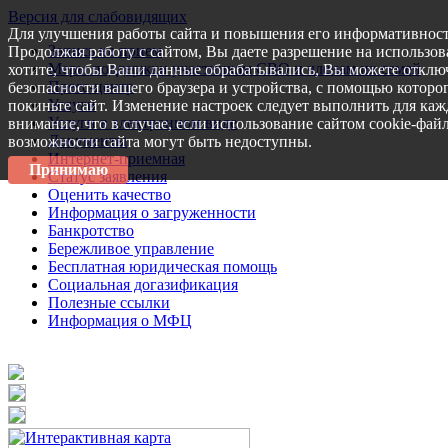
Версия для слабовидящих
Для улучшения работы сайта и повышения его информативност
Запись на прием
Продолжая работу с сайтом, Вы даете разрешение на использов
Меры поддержки участникам СВО и членам их семей
хотите, чтобы Ваши данные обрабатывались, Вы можете отключ
Пресс-центр
безопасности вашего браузера и устройства, с помощью которог
Услуги
покиньте сайт. Изменение настроек следует выполнить для каж
Услуги в электронном виде
внимание, что в случае, если использование сайтом cookie-фай
Документы
возможности сайта могут быть недоступны.
Интернет-приемная
Принимаю
Статус заявления
Оценить качество
Информация о загруженности
Банкротство
Бережливое управление
Бесплатная юридическая помощь
Социальная догазификация
Полезные ссылки
Информация о МФЦ