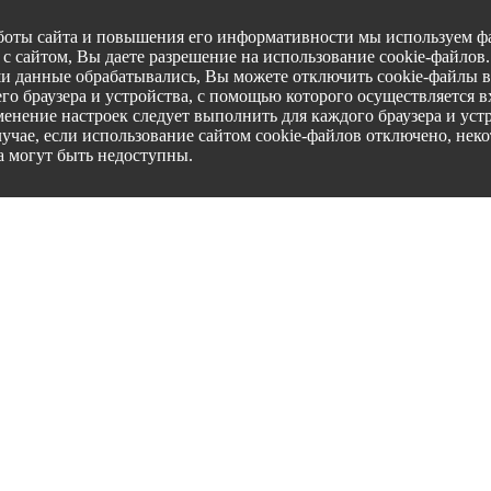
боты сайта и повышения его информативности мы используем фа
с сайтом, Вы даете разрешение на использование cookie-файлов
ши данные обрабатывались, Вы можете отключить cookie-файлы в
го браузера и устройства, с помощью которого осуществляется вх
менение настроек следует выполнить для каждого браузера и уст
лучае, если использование сайтом cookie-файлов отключено, нек
а могут быть недоступны.