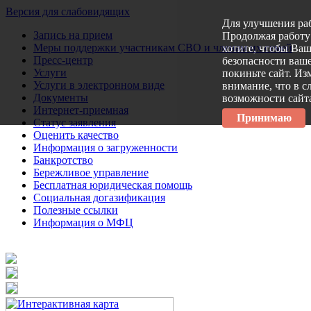
Версия для слабовидящих
Для улучшения ра
Запись на прием
Продолжая работу 
Меры поддержки участникам СВО и членам их семей
хотите, чтобы Ва
Пресс-центр
безопасности ваше
Услуги
покиньте сайт. Из
Услуги в электронном виде
внимание, что в с
Документы
возможности сайт
Интернет-приемная
Принимаю
Статус заявления
Оценить качество
Информация о загруженности
Банкротство
Бережливое управление
Бесплатная юридическая помощь
Социальная догазификация
Полезные ссылки
Информация о МФЦ