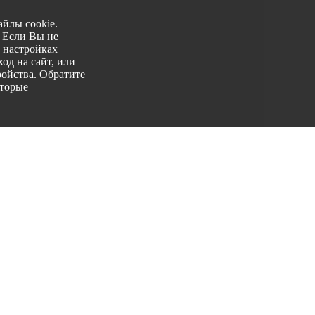
йлы cookie.
. Если Вы не
 настройках
од на сайт, или
ройства. Обратите
оторые