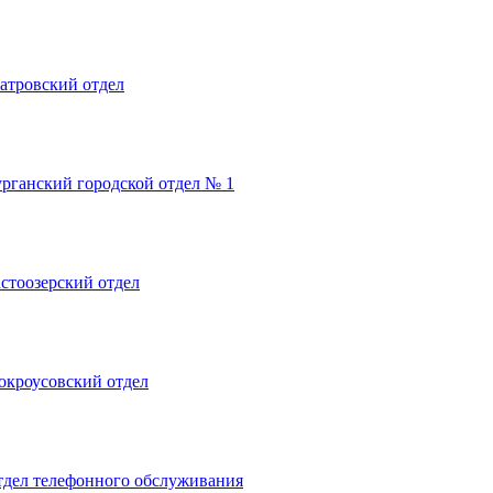
атровский отдел
урганский городской отдел № 1
стоозерский отдел
окроусовский отдел
тдел телефонного обслуживания