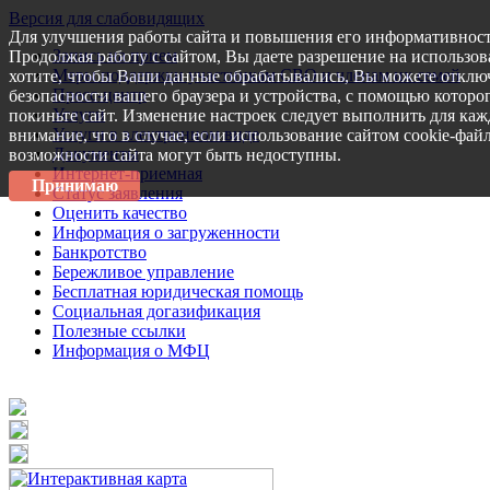
Версия для слабовидящих
Для улучшения работы сайта и повышения его информативност
Запись на прием
Продолжая работу с сайтом, Вы даете разрешение на использов
Меры поддержки участникам СВО и членам их семей
хотите, чтобы Ваши данные обрабатывались, Вы можете отключ
Пресс-центр
безопасности вашего браузера и устройства, с помощью которог
Услуги
покиньте сайт. Изменение настроек следует выполнить для каж
Услуги в электронном виде
внимание, что в случае, если использование сайтом cookie-фай
Документы
возможности сайта могут быть недоступны.
Интернет-приемная
Принимаю
Статус заявления
Оценить качество
Информация о загруженности
Банкротство
Бережливое управление
Бесплатная юридическая помощь
Социальная догазификация
Полезные ссылки
Информация о МФЦ