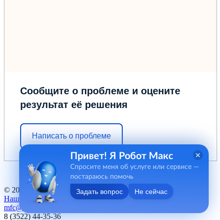
Сообщите о проблеме и оцените
результат её решения
Написать о проблеме
Привет! Я Робот Макс
Спросите меня об услуге или сервисе —
постараюсь помочь
© 2012 - 2026 ГБУ "МФЦ" Курганской области
Задать вопрос
Не сейчас
Наш баннер
mfc@kurganobl.ru
8 (3522) 44-35-36