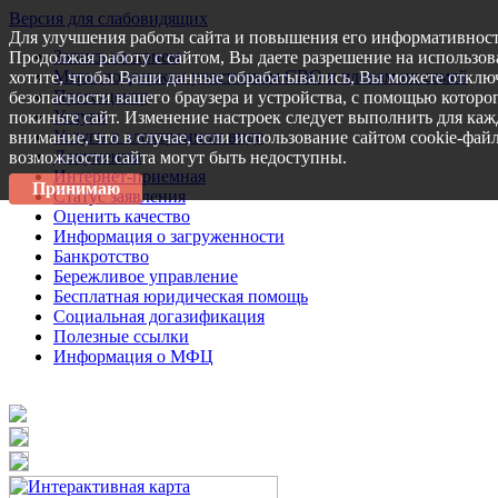
Версия для слабовидящих
Для улучшения работы сайта и повышения его информативност
Запись на прием
Продолжая работу с сайтом, Вы даете разрешение на использов
Меры поддержки участникам СВО и членам их семей
хотите, чтобы Ваши данные обрабатывались, Вы можете отключ
Пресс-центр
безопасности вашего браузера и устройства, с помощью которог
Услуги
покиньте сайт. Изменение настроек следует выполнить для каж
Услуги в электронном виде
внимание, что в случае, если использование сайтом cookie-фай
Документы
возможности сайта могут быть недоступны.
Интернет-приемная
Принимаю
Статус заявления
Оценить качество
Информация о загруженности
Банкротство
Бережливое управление
Бесплатная юридическая помощь
Социальная догазификация
Полезные ссылки
Информация о МФЦ