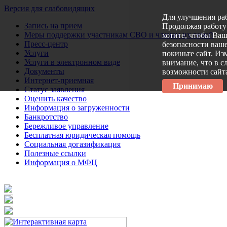
Версия для слабовидящих
Для улучшения ра
Запись на прием
Продолжая работу 
Меры поддержки участникам СВО и членам их семей
хотите, чтобы Ва
Пресс-центр
безопасности ваше
Услуги
покиньте сайт. Из
Услуги в электронном виде
внимание, что в с
Документы
возможности сайт
Интернет-приемная
Принимаю
Статус заявления
Оценить качество
Информация о загруженности
Банкротство
Бережливое управление
Бесплатная юридическая помощь
Социальная догазификация
Полезные ссылки
Информация о МФЦ