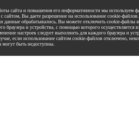
боты сайта и повышения его информативности мы используем фа
с сайтом, Вы даете разрешение на использование cookie-файлов
ши данные обрабатывались, Вы можете отключить cookie-файлы в
го браузера и устройства, с помощью которого осуществляется вх
менение настроек следует выполнить для каждого браузера и уст
лучае, если использование сайтом cookie-файлов отключено, нек
а могут быть недоступны.