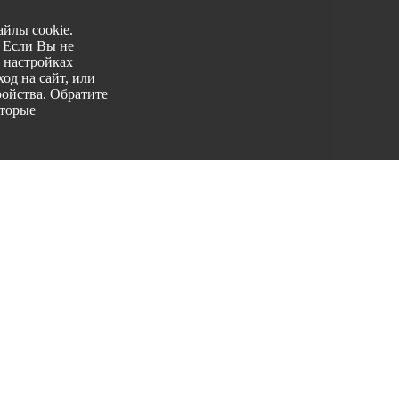
йлы cookie.
. Если Вы не
 настройках
од на сайт, или
ройства. Обратите
оторые