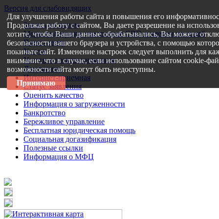
Версия для слабовидящих
Для улучшения работы сайта и повышения его информативнос
Запись на прием
Продолжая работу с сайтом, Вы даете разрешение на использо
Меры поддержки участникам СВО и членам их семей
хотите, чтобы Ваши данные обрабатывались, Вы можете отклю
Пресс-центр
безопасности вашего браузера и устройства, с помощью которо
Услуги
покиньте сайт. Изменение настроек следует выполнить для каж
Услуги в электронном виде
внимание, что в случае, если использование сайтом cookie-фа
Документы
возможности сайта могут быть недоступны.
Интернет-приемная
Принимаю
Статус заявления
Оценить качество
Информация о загруженности
Банкротство
Бережливое управление
Бесплатная юридическая помощь
Социальная догазификация
Полезные ссылки
Информация о МФЦ