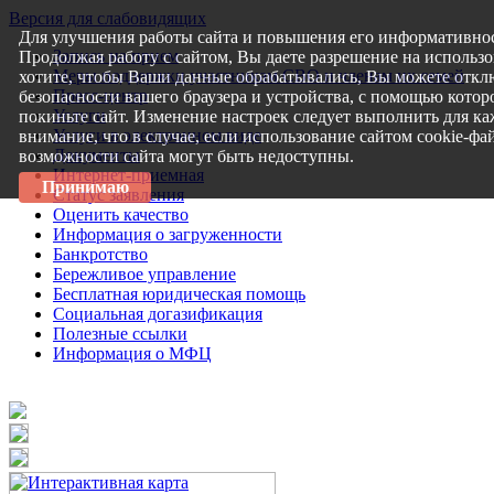
Версия для слабовидящих
Для улучшения работы сайта и повышения его информативнос
Запись на прием
Продолжая работу с сайтом, Вы даете разрешение на использо
Меры поддержки участникам СВО и членам их семей
хотите, чтобы Ваши данные обрабатывались, Вы можете откл
Пресс-центр
безопасности вашего браузера и устройства, с помощью которо
Услуги
покиньте сайт. Изменение настроек следует выполнить для ка
Услуги в электронном виде
внимание, что в случае, если использование сайтом cookie-ф
Документы
возможности сайта могут быть недоступны.
Интернет-приемная
Принимаю
Статус заявления
Оценить качество
Информация о загруженности
Банкротство
Бережливое управление
Бесплатная юридическая помощь
Социальная догазификация
Полезные ссылки
Информация о МФЦ