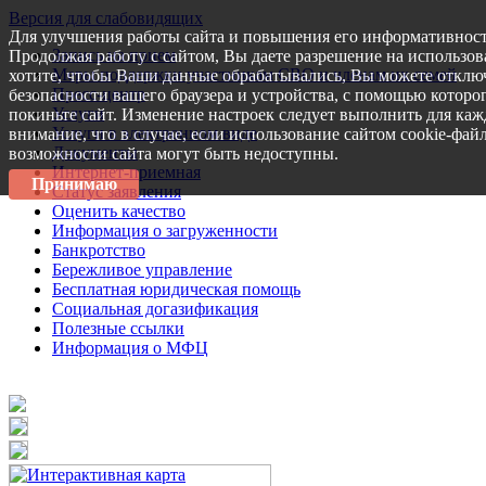
Версия для слабовидящих
Для улучшения работы сайта и повышения его информативност
Запись на прием
Продолжая работу с сайтом, Вы даете разрешение на использов
Меры поддержки участникам СВО и членам их семей
хотите, чтобы Ваши данные обрабатывались, Вы можете отключ
Пресс-центр
безопасности вашего браузера и устройства, с помощью которог
Услуги
покиньте сайт. Изменение настроек следует выполнить для каж
Услуги в электронном виде
внимание, что в случае, если использование сайтом cookie-фай
Документы
возможности сайта могут быть недоступны.
Интернет-приемная
Принимаю
Статус заявления
Оценить качество
Информация о загруженности
Банкротство
Бережливое управление
Бесплатная юридическая помощь
Социальная догазификация
Полезные ссылки
Информация о МФЦ